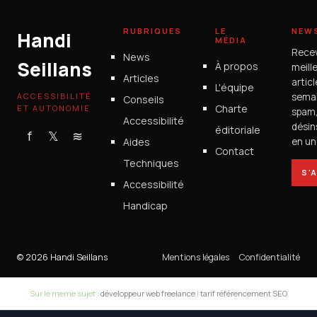
RUBRIQUES
LE
NEW
Handi
MÉDIA
Rece
News
Seillans
À propos
meill
Articles
artic
L'équipe
ACCESSIBILITÉ
semai
Conseils
Charte
ET AUTONOMIE
spam
Accessibilité
désin
éditoriale
f
𝕏
≋
Aides
en un 
Contact
Techniques
S'
Accessibilité
Handicap
© 2026 Handi Seillans
Mentions légales
Confidentialité
Sur le meme sujet :
développeur web freelance
|
tarif référencement SEO