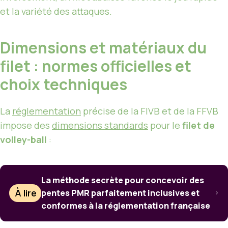
et la variété des attaques.
Dimensions et matériaux du
filet : normes officielles et
choix techniques
La
réglementation
précise de la FIVB et de la FFVB
impose des
dimensions standards
pour le
filet de
volley-ball
:
La méthode secrète pour concevoir des
À lire
pentes PMR parfaitement inclusives et
conformes à la réglementation française