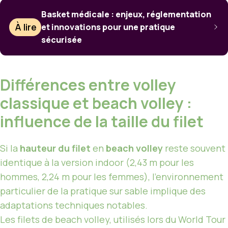
Basket médicale : enjeux, réglementation
À lire
et innovations pour une pratique
sécurisée
Différences entre volley
classique et beach volley :
influence de la taille du filet
Si la
hauteur du filet
en
beach volley
reste souvent
identique à la version indoor (2,43 m pour les
hommes, 2,24 m pour les femmes), l’environnement
particulier de la pratique sur sable implique des
adaptations techniques notables.
Les filets de beach volley, utilisés lors du World Tour