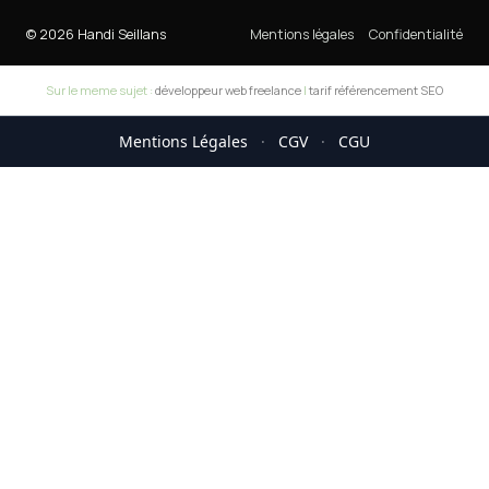
© 2026 Handi Seillans
Mentions légales
Confidentialité
Sur le meme sujet :
développeur web freelance
|
tarif référencement SEO
Mentions Légales
·
CGV
·
CGU