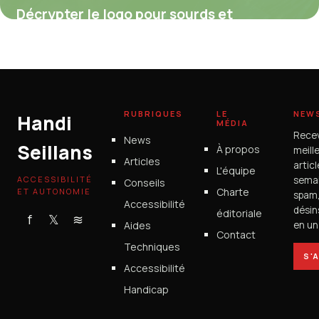
Décrypter le logo pour sourds et
malentendants : histoire, codes et enjeux
d’accessibilité
4 juillet 2025
RUBRIQUES
LE
NEW
Handi
MÉDIA
Rece
News
Seillans
À propos
meill
Articles
artic
L'équipe
ACCESSIBILITÉ
semai
Conseils
Charte
ET AUTONOMIE
spam
Accessibilité
désin
éditoriale
f
𝕏
≋
Aides
en un 
Contact
Techniques
S'
Accessibilité
Handicap