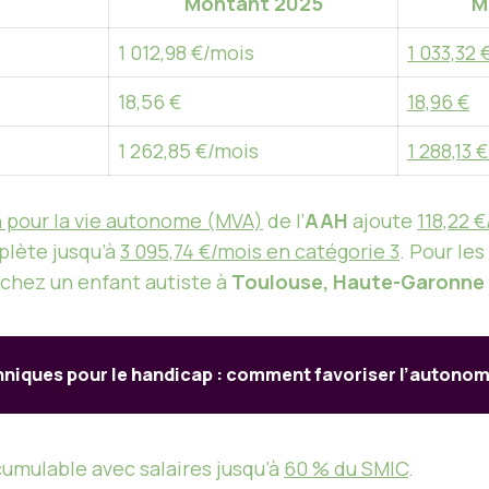
Montant 2025
M
1 012,98 €/mois
1 033,32 
18,56 €
18,96 €
1 262,85 €/mois
1 288,13 
 pour la vie autonome (MVA)
de l’
AAH
ajoute
118,22 
lète jusqu’à
3 095,74 €/mois en catégorie 3
. Pour les
chez un enfant autiste à
Toulouse, Haute-Garonne
hniques pour le handicap : comment favoriser l’autonom
umulable avec salaires jusqu’à
60 % du SMIC
.