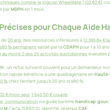
echniques
comme le logiciel WheelAble (102,62 €)
cod
ée par
MDPH
en 1 mois.
é Précises pour Chaque Aide 
m de
20 ans
, des ressources inférieures à
12 399,84 €/
≥80 % permanent
validé par la
CDAPH
pour 1 à 10 ans
ur au moins 2 des 20 activités quotidiennes
évaluées pa
PH
: un refus survient souvent pour un demandeur no
tion rapide bénéficie à une quadragénaire en
Haute
50 %
chez l’enfant jusqu’à 20 ans si ≥80 %.
,32 €/mois seul
,
1 640,50 € couple
.
ne, communication
via guide barème
handicap.gouv.
al
M
Cerfa 15692*01, identité, revenus
CAF
.