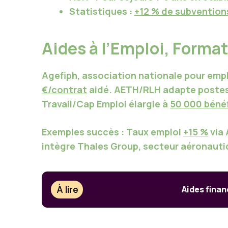
Statistiques :
+12 % de subvention
Aides à l’Emploi, Forma
Agefiph
, association nationale pour emp
€/contrat
aidé.
AETH/RLH
adapte postes
Travail
/
Cap Emploi
élargie à
50 000 bénéf
Exemples succès : Taux emploi
+15 %
via
intègre
Thales Group, secteur aéronaut
À lire
Aides fina