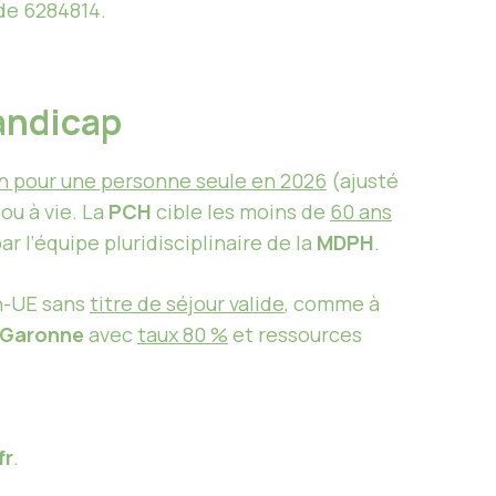
e 6284814.
Handicap
an pour une personne seule en 2026
(ajusté
 ou à vie. La
PCH
cible les moins de
60 ans
r l’équipe pluridisciplinaire de la
MDPH
.
n-UE sans
titre de séjour valide
, comme à
-Garonne
avec
taux 80 %
et ressources
fr
.