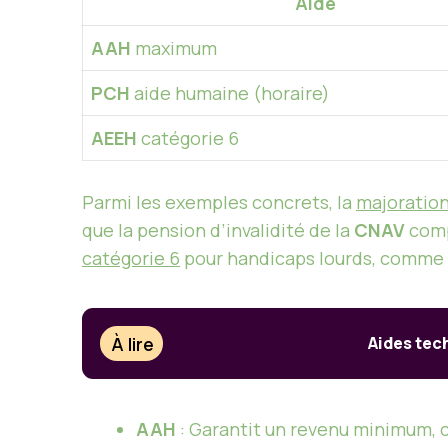
Aide
AAH
maximum
PCH
aide humaine (horaire)
AEEH
catégorie 6
Parmi les exemples concrets, la
majoration
que la pension d’invalidité de la
CNAV
comp
catégorie 6
pour handicaps lourds, comme 
À lire
Aides tec
AAH
: Garantit un revenu minimum, c