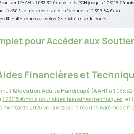
incluent l'AAH à 1 033,32 €/mois et la PCH jusqu'à 1 231,15 €/mois
apacité ≥50 % et des ressources inférieures à 12 399,84 €/an.
s difficultés dans au moins 2 activités quotidiennes.
mplet pour Accéder aux Soutien
’Aides Financières et Techniq
me l’
Allocation Adulte Handicapé (AAH)
à
1 033,3
à
1 231,15 €/mois pour aides humaines/techniques
, et 
es montants 2026 versus 2025, tirés des barèmes offi