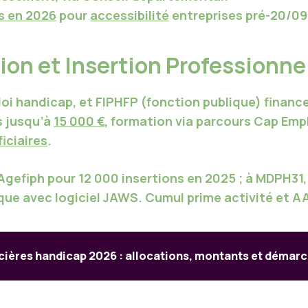
s en 2026
pour
accessibilité
entreprises pré-20/09
tion et Insertion Professionn
loi handicap, et
FIPHFP
(fonction publique) finan
 jusqu’à
15 000 €
, formation via parcours
Cap Emp
iciaires
.
Agefiph
pour 12 000 insertions en 2025 ; à
MDPH31,
ique
avec logiciel JAWS. Cumul
prime activité
et
A
ncières handicap 2026 : allocations, montants et démarc