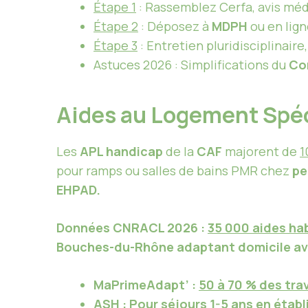
Étape 1
: Rassemblez Cerfa, avis médic
Étape 2
: Déposez à
MDPH
ou en lig
Étape 3
: Entretien pluridisciplinaire
Astuces 2026 : Simplifications du
Com
Aides au Logement Spéc
Les
APL handicap
de la
CAF
majorent de
1
pour ramps ou salles de bains PMR chez
pe
EHPAD
.
Données
CNRACL
2026 :
35 000 aides ha
Bouches-du-Rhône
adaptant domicile av
MaPrimeAdapt’
:
50 à 70 % des tra
ASH
: Pour séjours 1-5 ans en étab