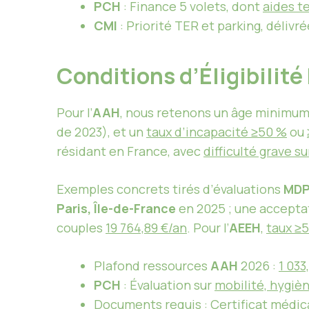
PCH
: Finance 5 volets, dont
aides t
CMI
: Priorité TER et parking, délivr
Conditions d’Éligibilit
Pour l’
AAH
, nous retenons un âge minimu
de 2023), et un
taux d’incapacité ≥50 %
ou
résidant en France, avec
difficulté grave s
Exemples concrets tirés d’évaluations
MD
Paris, Île-de-France
en 2025 ; une accepta
couples
19 764,89 €/an
. Pour l’
AEEH
,
taux ≥
Plafond ressources
AAH
2026 :
1 033
PCH
: Évaluation sur
mobilité, hygiè
Documents requis : Certificat médic