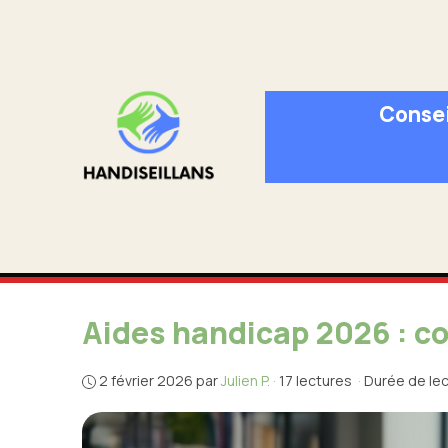
Aller
au
contenu
Consei
Aides handicap 2026 : c
2 février 2026
par
Julien P.
·
17 lectures
·
Durée de lec