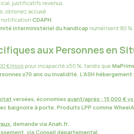
al, justificatifs revenus.
ne, obtenez accusé.
, notification
CDAPH
.
ité interministériel du handicap
numérisent 80 % 
ifiques aux Personnes en Si
00 €/mois
pour incapacité ≥50 %, tandis que
MaPrim
rsonnes ≥70 ans ou invalidité. L’
ASH hébergement
bitat
versées, économies
avant/après : 15 000 € vs
ec baignoire à porte. Produits
LPP
comme
WheelA
vaux
, demande via
Anah.fr
.
lissement, via
Conseil départemental
.