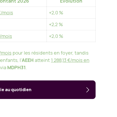
ontant 2026
Évolution
€/mois
+2,0 %
+2,2 %
€/mois
+2,0 %
€/mois
pour les résidents en foyer, tandis
 enfants, l’
AEEH
atteint
1 288,13 €/mois en
via
MDPH31
.
ie au quotidien