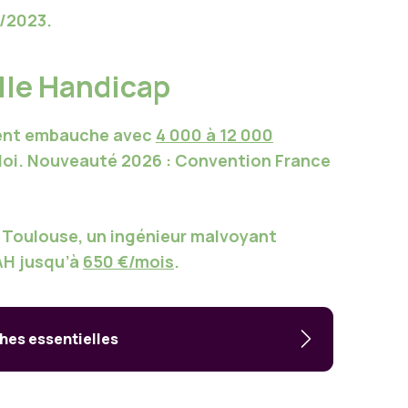
/2023.
elle Handicap
cent embauche avec
4 000 à 12 000
loi
. Nouveauté 2026 : Convention
France
 Toulouse
, un ingénieur malvoyant
AH
jusqu’à
650 €/mois
.
hes essentielles