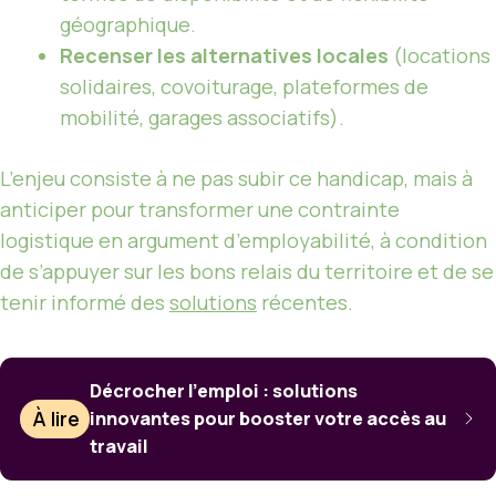
géographique.
Recenser les alternatives locales
(locations
solidaires, covoiturage, plateformes de
mobilité, garages associatifs).
L’enjeu consiste à ne pas subir ce handicap, mais à
anticiper pour transformer une contrainte
logistique en argument d’employabilité, à condition
de s’appuyer sur les bons relais du territoire et de se
tenir informé des
solutions
récentes.
Décrocher l’emploi : solutions
À lire
innovantes pour booster votre accès au
travail