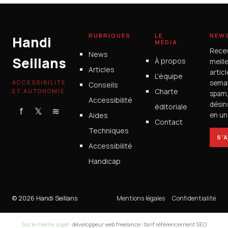
RUBRIQUES
LE
NEW
Handi
MÉDIA
Rece
News
Seillans
À propos
meill
Articles
artic
L'équipe
ACCESSIBILITÉ
semai
Conseils
Charte
ET AUTONOMIE
spam
Accessibilité
désin
éditoriale
f
𝕏
≋
Aides
en un 
Contact
Techniques
S'
Accessibilité
Handicap
© 2026 Handi Seillans
Mentions légales
Confidentialité
Sur le meme sujet :
développeur web freelance
|
tarif référencement SEO