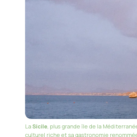
La
Sicile
, plus grande île de la Méditerrané
culturel riche et sa gastronomie renommée