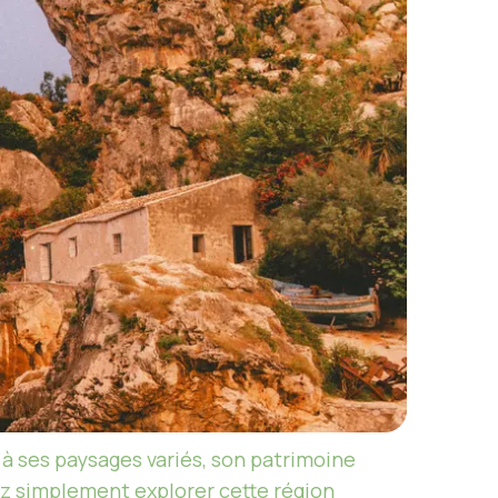
e à ses paysages variés, son patrimoine
ez simplement explorer cette région