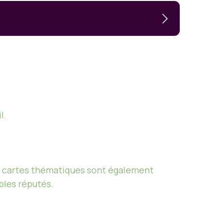
l.
es cartes thématiques sont également
bles réputés.
e