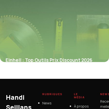
Einhell : Top Outils Prix Discount 2026
1 juillet 2026
RUBRIQUES
LE
NEW
Handi
MÉDIA
Rece
News
Seillans
À propos
meill