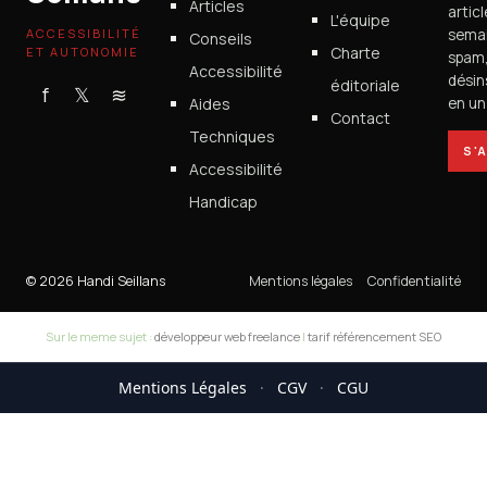
Articles
artic
L'équipe
ACCESSIBILITÉ
semai
Conseils
Charte
ET AUTONOMIE
spam
Accessibilité
désin
éditoriale
f
𝕏
≋
Aides
en un 
Contact
Techniques
S'
Accessibilité
Handicap
© 2026 Handi Seillans
Mentions légales
Confidentialité
Sur le meme sujet :
développeur web freelance
|
tarif référencement SEO
Mentions Légales
·
CGV
·
CGU