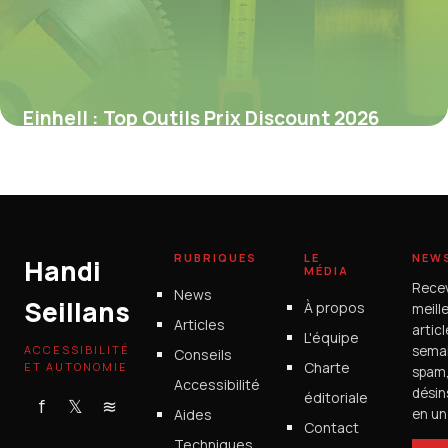
Einhell : Top Outils Prix Discount 2026
1 juillet 2026
RUBRIQUES
LE
NEW
Handi
MÉDIA
Rece
News
Seillans
À propos
meill
Articles
artic
L'équipe
ACCESSIBILITÉ
semai
Conseils
Charte
ET AUTONOMIE
spam
Accessibilité
désin
éditoriale
f
𝕏
≋
Aides
en un 
Contact
Techniques