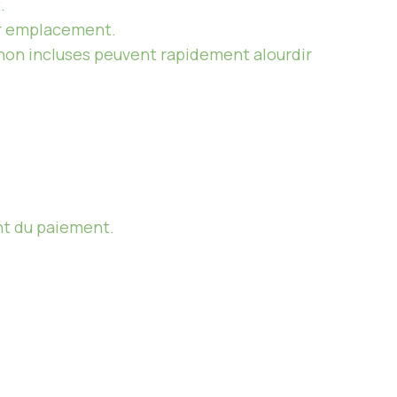
.
eur emplacement.
és non incluses peuvent rapidement alourdir
nt du paiement.