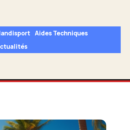
andisport
Aides Techniques
ctualités