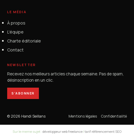
LE MÉDIA
À propos
L'équipe
Charte éditoriale
Contact
NEWSLETTER
Recevez nos meilleurs articles chaque semaine. Pas de spam,
désinscription en un clic.
S'ABONNER
© 2026 Handi Seillans
Mentions légales
Confidentialité
Sur le meme sujet :
développeur web freelance
|
tarif référencement SEO