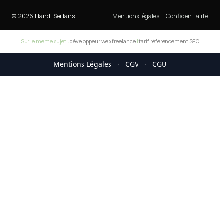
© 2026 Handi Seillans
Mentions légales
Confidentialité
Sur le meme sujet :
développeur web freelance
|
tarif référencement SEO
Mentions Légales
·
CGV
·
CGU