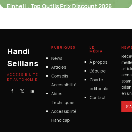
Einhell : Top Outils Prix Discount 2026
1 juillet 2026
RUBRIQUES
LE
NEW
Handi
MÉDIA
Rece
News
Seillans
À propos
meill
Articles
artic
L'équipe
ACCESSIBILITÉ
semai
Conseils
Charte
ET AUTONOMIE
spam
Accessibilité
désin
éditoriale
f
𝕏
≋
Aides
en un 
Contact
Techniques
S'
Accessibilité
Handicap