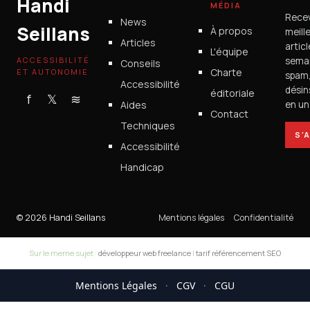
Handi
MÉDIA
Rece
News
Seillans
À propos
meill
Articles
artic
L'équipe
ACCESSIBILITÉ
semai
Conseils
Charte
ET AUTONOMIE
spam
Accessibilité
désin
éditoriale
f
𝕏
≋
Aides
en un 
Contact
Techniques
S'
Accessibilité
Handicap
© 2026 Handi Seillans
Mentions légales
Confidentialité
Sur le meme sujet :
développeur web freelance
|
tarif référencement SEO
Mentions Légales
·
CGV
·
CGU