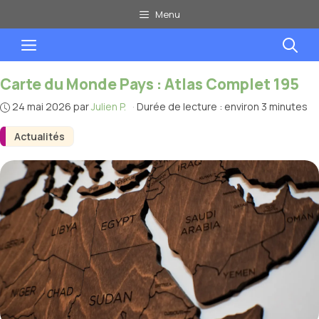
Aller
Menu
au
Menu
contenu
Carte du Monde Pays : Atlas Complet 195
24 mai 2026
par
Julien P.
·
Durée de lecture : environ 3 minutes
Actualités