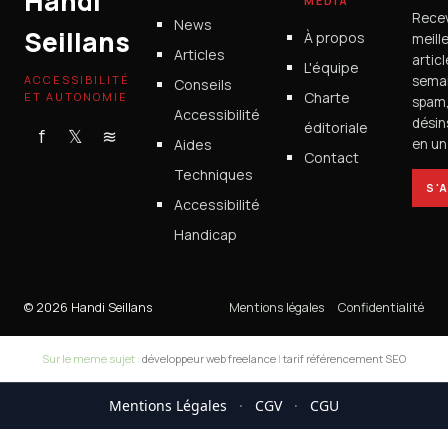
Handi
MÉDIA
Rece
News
Seillans
À propos
meill
Articles
artic
L'équipe
ACCESSIBILITÉ
semai
Conseils
Charte
ET AUTONOMIE
spam
Accessibilité
désin
éditoriale
f
𝕏
≋
Aides
en un 
Contact
Techniques
S'
Accessibilité
Handicap
© 2026 Handi Seillans
Mentions légales
Confidentialité
Sur le meme sujet :
développeur web freelance
|
tarif référencement SEO
Mentions Légales
·
CGV
·
CGU