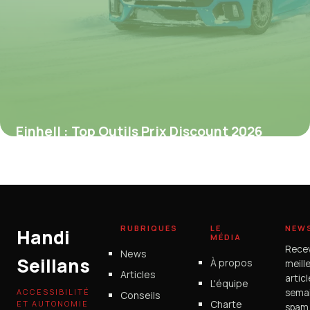
Einhell : Top Outils Prix Discount 2026
1 juillet 2026
RUBRIQUES
LE
NEW
Handi
MÉDIA
Rece
News
Seillans
À propos
meill
Articles
artic
L'équipe
ACCESSIBILITÉ
semai
Conseils
Charte
ET AUTONOMIE
spam