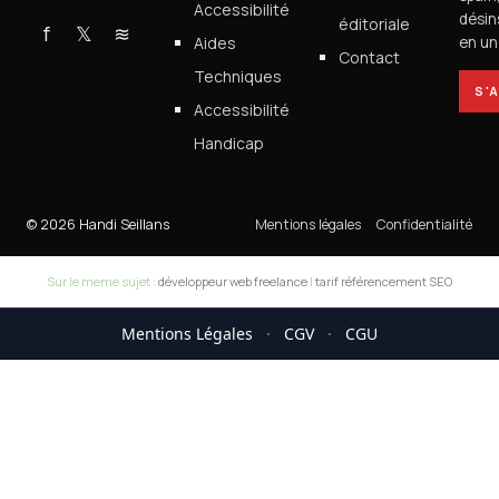
Accessibilité
désin
éditoriale
f
𝕏
≋
Aides
en un 
Contact
Techniques
S'
Accessibilité
Handicap
© 2026 Handi Seillans
Mentions légales
Confidentialité
Sur le meme sujet :
développeur web freelance
|
tarif référencement SEO
Mentions Légales
·
CGV
·
CGU