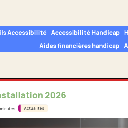
ls Accessibilité
Accessibilité Handicap
H
Aides financières handicap
A
nstallation 2026
Actualités
3 minutes