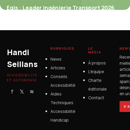
Egis : Leader Ingénierie Transport 2026
2 juillet 2026
RUBRIQUES
LE
NEW
Handi
MÉDIA
Rece
News
Seillans
À propos
meill
Articles
artic
L'équipe
ACCESSIBILITÉ
semai
Conseils
Charte
ET AUTONOMIE
spam
Accessibilité
désin
éditoriale
f
𝕏
≋
Aides
en un 
Contact
Techniques
S'
Accessibilité
Handicap