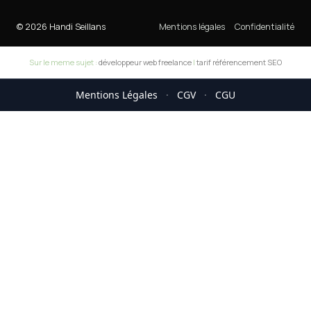
© 2026 Handi Seillans
Mentions légales
Confidentialité
Sur le meme sujet :
développeur web freelance
|
tarif référencement SEO
Mentions Légales
·
CGV
·
CGU