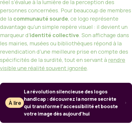
réel s’évalue à la lumière de la perception des
personnes concernées. Pour beaucoup de membres
de la
communauté sourde
, ce logo représente
davantage qu’un simple repère visuel : il devient un
marqueur d’
identité collective
. Son affichage dans
les mairies, musées ou bibliothèques répond à la
revendication d’une meilleure prise en compte des
spécificités de la surdité, tout en servant à
rendre
visible une réalité souvent ignorée
.
La révolution silencieuse des logos
handicap : découvrez la norme secrète
À lire
qui transforme l’accessibilité et booste
votre image dès aujourd’hui