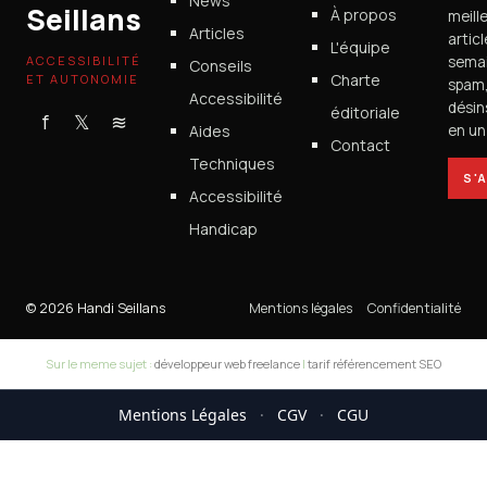
News
Seillans
À propos
meill
Articles
artic
L'équipe
ACCESSIBILITÉ
semai
Conseils
Charte
ET AUTONOMIE
spam
Accessibilité
désin
éditoriale
f
𝕏
≋
Aides
en un 
Contact
Techniques
S'
Accessibilité
Handicap
© 2026 Handi Seillans
Mentions légales
Confidentialité
Sur le meme sujet :
développeur web freelance
|
tarif référencement SEO
Mentions Légales
·
CGV
·
CGU