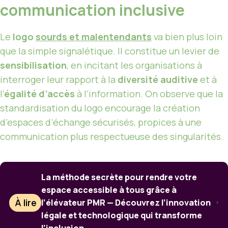
communication inclusive
Le
logo
sourds et malentendants
va bien plus loin
que la simple signalétique. Il constitue un levier de
sensibilisation
, en incitant les organisations à
interroger leur rapport à la
diversité auditive
et à
l’
égalité d’accès
à l’information. On observe que la
standardisation du logo encourage la création
d’espaces d’échange sécurisés, propices à une
communication plus respectueuse des singularités.
La méthode secrète pour rendre votre
espace accessible à tous grâce à
À lire
l’élévateur PMR — Découvrez l’innovation
légale et technologique qui transforme
l’inclusion