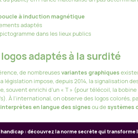
boucle à induction magnétique
ements adaptés
pictogramme dans les lieux publics
 logos adaptés à la surdité
érence, de nombreuses
variantes graphiques
existen
la législation impose, depuis 2014, la signalisation 
, souvent enrichi d’un « T » (pour télécoil, la bobi
fs). À l’international, on observe des logos colorés,
interprètes en langue des signes
ou de
systèmes d
 handicap : découvrez la norme secrète qui transforme l