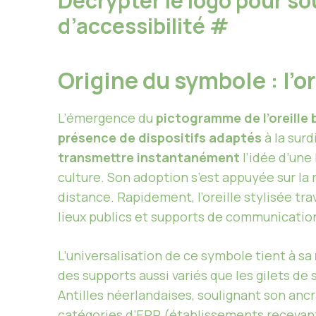
Décrypter le logo pour so
d’accessibilité
#
Origine du symbole : l’o
L’émergence du
pictogramme de l’oreille 
présence de dispositifs adaptés
à la sur
transmettre instantanément
l’idée d’une 
culture. Son adoption s’est appuyée sur la
distance. Rapidement, l’oreille stylisée tr
lieux publics et supports de communicatio
L’universalisation de ce symbole tient à sa
des supports aussi variés que les gilets de
Antilles néerlandaises, soulignant son ancra
catégories d’ERP (établissements recevant 