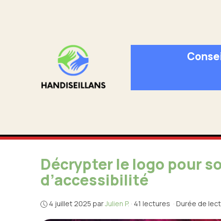
Aller
au
contenu
Consei
Décrypter le logo pour s
d’accessibilité
4 juillet 2025
par
Julien P.
·
41 lectures
·
Durée de lect