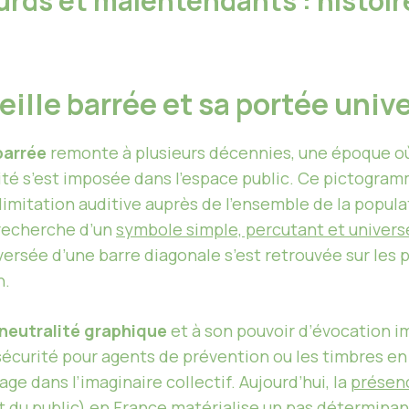
urds et malentendants : histoir
reille barrée et sa portée univ
barrée
remonte à plusieurs décennies, une époque où
dité s’est imposée dans l’espace public. Ce pictogram
limitation auditive auprès de l’ensemble de la populat
 recherche d’un
symbole simple, percutant et univers
aversée d’une barre diagonale s’est retrouvée sur les 
n.
neutralité graphique
et à son pouvoir d’évocation im
 sécurité pour agents de prévention ou les timbres e
ge dans l’imaginaire collectif. Aujourd’hui, la
présenc
du public) en France matérialise un pas déterminant 