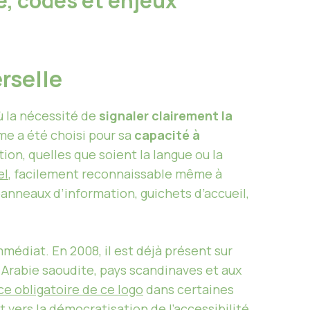
e, codes et enjeux
erselle
 la nécessité de
signaler clairement la
me a été choisi pour sa
capacité à
ion, quelles que soient la langue ou la
el
, facilement reconnaissable même à
panneaux d’information, guichets d’accueil,
médiat. En 2008, il est déjà présent sur
n Arabie saoudite, pays scandinaves et aux
e obligatoire de ce logo
dans certaines
vers la démocratisation de l’
accessibilité
.