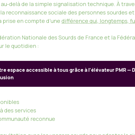
 au-delà de la simple signalisation technique. À traver
 la reconnaissance sociale des personnes sourdes et
la prise en compte d’une
différence qui, longtemps, fut
dération Nationale des Sourds de France et la Fédér
r le quotidien :
re espace accessible à tous grâce à l’élévateur PMR — D
lusion
ponibles
 à des services
communauté reconnue