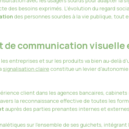
onsultation avec les usagers sourds pour adapter la 
ecte des besoins exprimés. L’évolution du regard socia
pation
des personnes sourdes à la vie publique, tout e
et de communication visuelle
 les entreprises et sur les produits va bien au-delà 
la
signalisation claire
constitue un levier d’autonomie
périence client dans les agences bancaires, cabinet
ravers la reconnaissance effective de toutes les for
et
auprès des parties prenantes internes et externe
alétiques sur l’ensemble de ses guichets, intégrant le