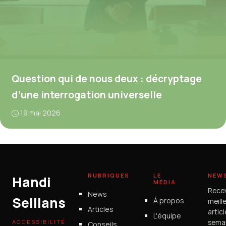
Question qui de nous deux : décryptage
d’une interrogation universelle
19 mai 2026
RUBRIQUES
LE
NEW
Handi
MÉDIA
Rece
News
Seillans
À propos
meill
Articles
artic
L'équipe
ACCESSIBILITÉ
semai
Conseils