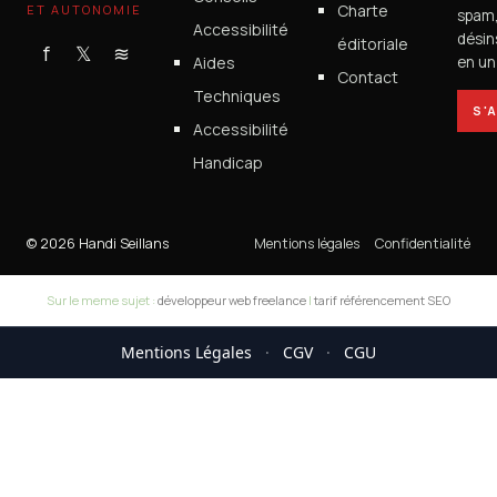
Charte
ET AUTONOMIE
spam
Accessibilité
désin
éditoriale
f
𝕏
≋
Aides
en un 
Contact
Techniques
S'
Accessibilité
Handicap
© 2026 Handi Seillans
Mentions légales
Confidentialité
Sur le meme sujet :
développeur web freelance
|
tarif référencement SEO
Mentions Légales
·
CGV
·
CGU