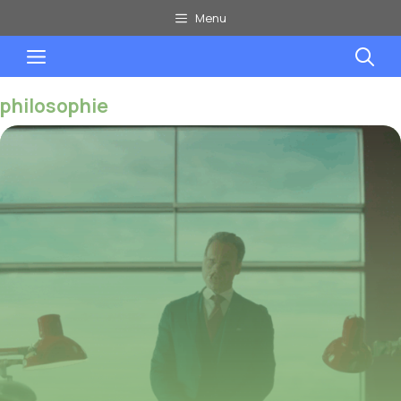
Aller
Menu
au
Menu
contenu
philosophie