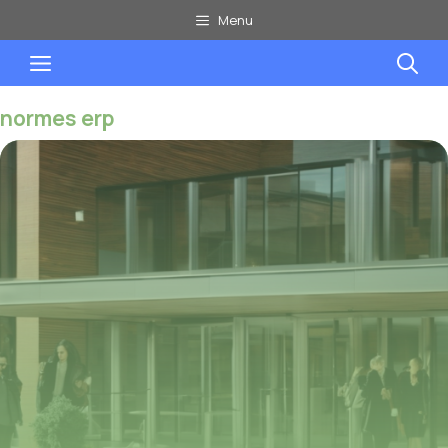
Aller
Menu
au
Menu
contenu
normes erp