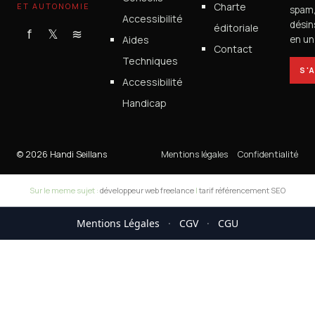
Charte
ET AUTONOMIE
spam
Accessibilité
désin
éditoriale
f
𝕏
≋
Aides
en un 
Contact
Techniques
S'
Accessibilité
Handicap
© 2026 Handi Seillans
Mentions légales
Confidentialité
Sur le meme sujet :
développeur web freelance
|
tarif référencement SEO
Mentions Légales
·
CGV
·
CGU