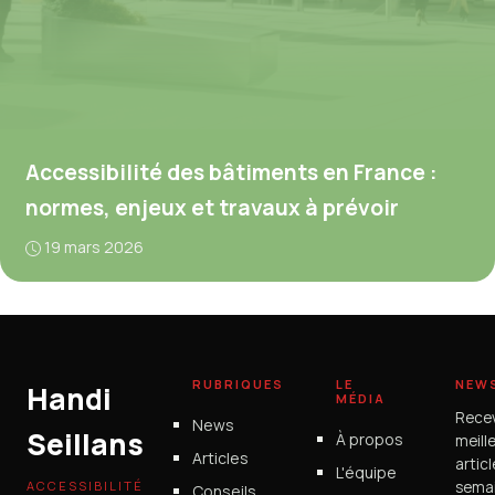
Accessibilité des bâtiments en France :
normes, enjeux et travaux à prévoir
19 mars 2026
RUBRIQUES
LE
NEW
Handi
MÉDIA
Rece
News
Seillans
À propos
meill
Articles
artic
L'équipe
ACCESSIBILITÉ
semai
Conseils