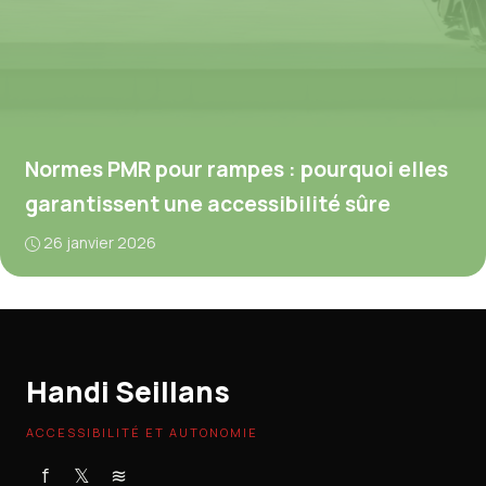
Normes PMR pour rampes : pourquoi elles
garantissent une accessibilité sûre
26 janvier 2026
Handi Seillans
ACCESSIBILITÉ ET AUTONOMIE
f
𝕏
≋