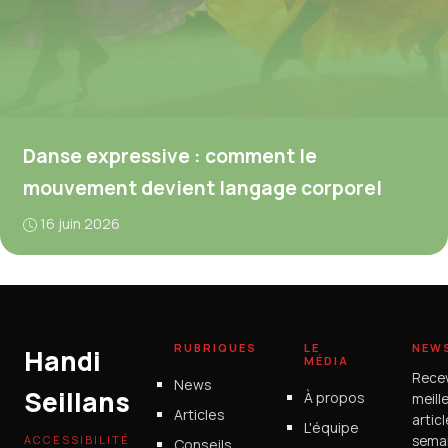
Danse expressive : comment le
mouvement devient langage corporel
16 juin 2026
RUBRIQUES
LE
NEW
Handi
MÉDIA
Rece
News
Seillans
À propos
meill
Articles
artic
L'équipe
ACCESSIBILITÉ
semai
Conseils