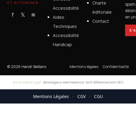
Charte
ET AUTONOMIE
spam
Accessibilité
désin
éditoriale
f
𝕏
≋
Aides
en un 
Contact
Techniques
S'
Accessibilité
Handicap
© 2026 Handi Seillans
Mentions légales
Confidentialité
Sur le meme sujet :
développeur web freelance
|
tarif référencement SEO
Mentions Légales
·
CGV
·
CGU