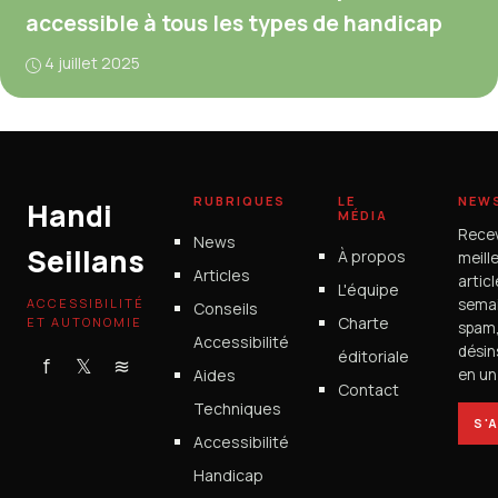
accessible à tous les types de handicap
4 juillet 2025
RUBRIQUES
LE
NEW
Handi
MÉDIA
Rece
News
Seillans
À propos
meill
Articles
artic
L'équipe
ACCESSIBILITÉ
semai
Conseils
Charte
ET AUTONOMIE
spam
Accessibilité
désin
éditoriale
f
𝕏
≋
Aides
en un 
Contact
Techniques
S'
Accessibilité
Handicap