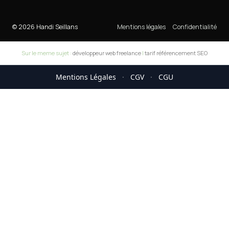
© 2026 Handi Seillans
Mentions légales
Confidentialité
Sur le meme sujet :
développeur web freelance
|
tarif référencement SEO
Mentions Légales
·
CGV
·
CGU