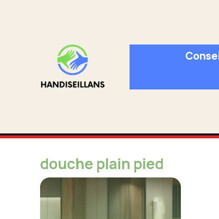
Aller
au
contenu
Consei
douche plain pied