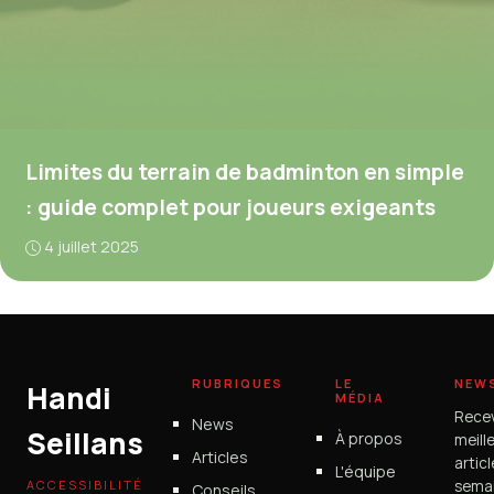
Limites du terrain de badminton en simple
: guide complet pour joueurs exigeants
4 juillet 2025
RUBRIQUES
LE
NEW
Handi
MÉDIA
Rece
News
Seillans
À propos
meill
Articles
artic
L'équipe
ACCESSIBILITÉ
semai
Conseils