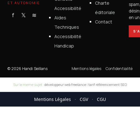
Charte
ET AUTONOMIE
spam
Accessibilité
désin
éditoriale
f
𝕏
≋
Aides
en un 
Contact
Techniques
S'
Accessibilité
Handicap
© 2026 Handi Seillans
Mentions légales
Confidentialité
Sur le meme sujet :
développeur web freelance
|
tarif référencement SEO
Mentions Légales
·
CGV
·
CGU