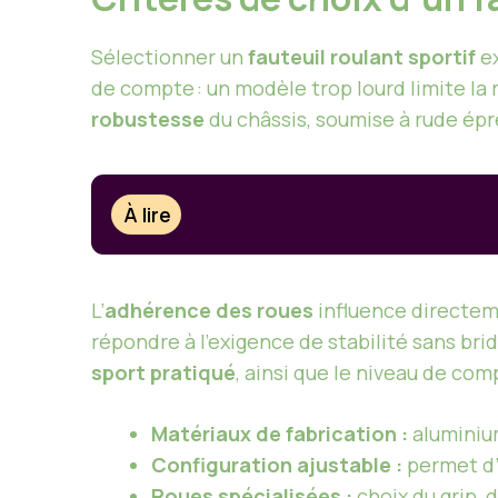
Sélectionner un
fauteuil roulant sportif
ex
de compte : un modèle trop lourd limite la ré
robustesse
du châssis, soumise à rude épre
À lire
L’
adhérence des roues
influence directeme
répondre à l’exigence de stabilité sans bride
sport pratiqué
, ainsi que le niveau de comp
Matériaux de fabrication :
aluminium
Configuration ajustable :
permet d’a
Roues spécialisées :
choix du grip,