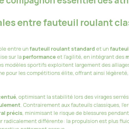
: le compagnon essentiel des ath
es entre fauteuil roulant cla
ble entre un
fauteuil roulant standard
et un
fauteui
ise sur la
performance
et l’agilité, en intégrant des
m
es modèles sportifs exploitent largement des alliages
ne pour les compétitions élite, offrant ainsi légèret
centué
, optimisant la stabilité lors des virages serrés
culement
. Contrairement aux fauteuils classiques, l
al précis
, minimisant le risque de blessures pendant 
r radicalement différente : la propulsion est plus fl