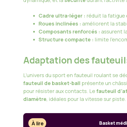
dynamique, et la
sécurité
durant l’activité
Cadre ultra-léger :
réduit la fatigue
Roues inclinées :
améliorent la stabi
Composants renforcés :
assurent l
Structure compacte :
limite l’enco
Adaptation des fauteuil
L’univers du sport en fauteuil roulant se d
fauteuil de basket-ball
présente un châssi
pour résister aux contacts. Le
fauteuil d’a
diamètre
, idéales pour la vitesse sur piste.
À lire
Basket médi